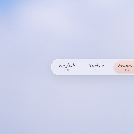
English
Türkçe
França
EN
TR
FR