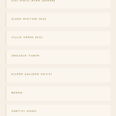
GÜL DIKILI ALAN (DEKAR)
ÇIÇEK MIKTARI (KG)
YILLIK VERIM (KG)
ORGANIK TARIM
AILEDE ÇALIŞAN SAYISI
BEDEN
ÜRETICI KODU