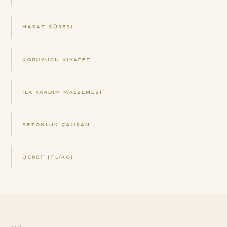
HASAT SÜRESI
KORUYUCU KIYAFET
İLK YARDIM MALZEMESI
SEZONLUK ÇALIŞAN
ÜCRET (TL/KG)
03