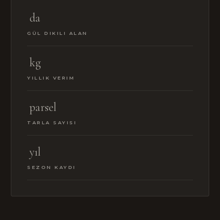
da
GÜL DIKILI ALAN
kg
YILLIK VERIM
parsel
TARLA SAYISI
yıl
SEZON KAYDI