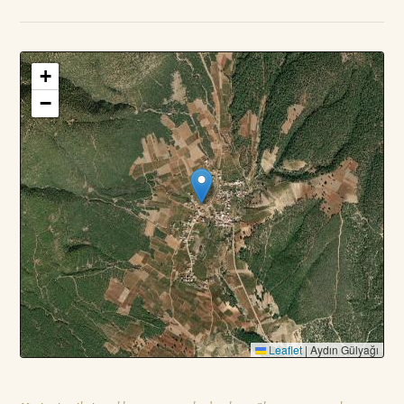
+
3
PARSEL · TOPLAM
—
DA
−
Leaflet
|
Aydın Gülyağı