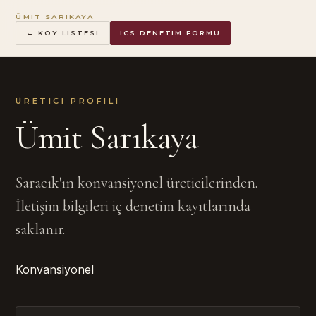
ÜMIT SARIKAYA
← KÖY LISTESI
ICS DENETIM FORMU
ÜRETICI PROFILI
Ümit Sarıkaya
Saracık'ın konvansiyonel üreticilerinden.
İletişim bilgileri iç denetim kayıtlarında
saklanır.
Konvansiyonel