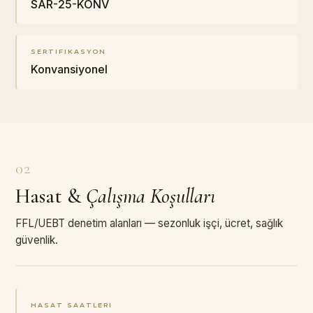
SAR-25-KONV
SERTIFIKASYON
Konvansiyonel
02
Hasat
&
Çalışma Koşulları
FFL/UEBT denetim alanları — sezonluk işçi, ücret, sağlık
güvenlik.
HASAT SAATLERI