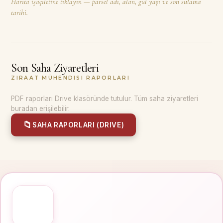
Harita işaçiletine tıklayın — parsel adı, alan, gül yaşı ve son sulama
tarihi.
Son Saha Ziyaretleri
ZIRAAT MÜHENDISI RAPORLARI
PDF raporları Drive klasöründe tutulur. Tüm saha ziyaretleri
buradan erişilebilir.
📁
SAHA RAPORLARI (DRIVE)