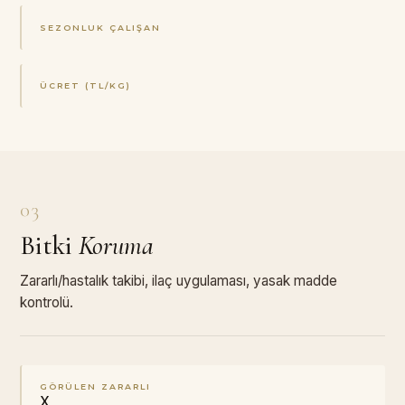
SEZONLUK ÇALIŞAN
ÜCRET (TL/KG)
03
Bitki
Koruma
Zararlı/hastalık takibi, ilaç uygulaması, yasak madde
kontrolü.
GÖRÜLEN ZARARLI
X