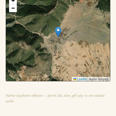
+
3
PARSEL · TOPLAM
—
DA
−
Leaflet
|
Aydın Gülyağı
Harita işaçiletine tıklayın — parsel adı, alan, gül yaşı ve son sulama
tarihi.