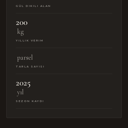
GÜL DIKILI ALAN
200
kg
YILLIK VERIM
parsel
TARLA SAYISI
2025
yıl
SEZON KAYDI