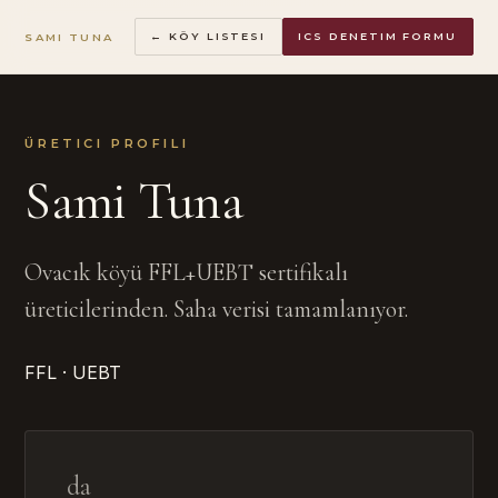
SAMI TUNA
← KÖY LISTESI
ICS DENETIM FORMU
ÜRETICI PROFILI
Sami Tuna
Ovacık köyü FFL+UEBT sertifikalı
üreticilerinden. Saha verisi tamamlanıyor.
FFL · UEBT
da