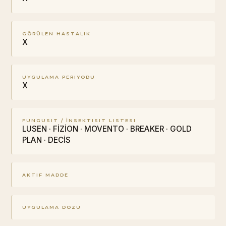
GÖRÜLEN HASTALIK
X
UYGULAMA PERIYODU
X
FUNGUSIT / İNSEKTISIT LISTESI
LUSEN · FİZİON · MOVENTO · BREAKER · GOLD
PLAN · DECİS
AKTIF MADDE
UYGULAMA DOZU