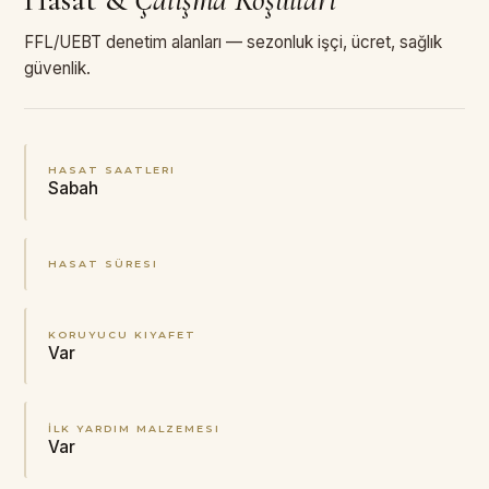
FFL/UEBT denetim alanları — sezonluk işçi, ücret, sağlık
güvenlik.
HASAT SAATLERI
Sabah
HASAT SÜRESI
KORUYUCU KIYAFET
Var
İLK YARDIM MALZEMESI
Var