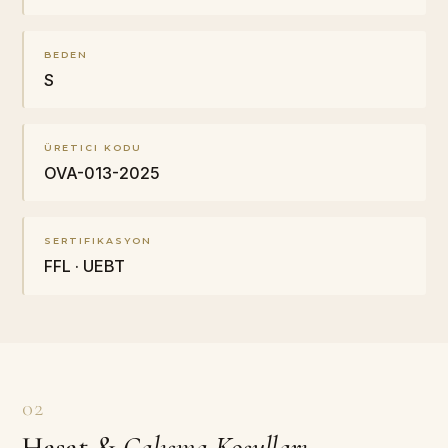
BEDEN
S
ÜRETICI KODU
OVA-013-2025
SERTIFIKASYON
FFL · UEBT
02
Hasat
&
Çalışma Koşulları