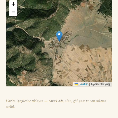
+
3
PARSEL · TOPLAM
—
DA
−
Leaflet
|
Aydın Gülyağı
Harita işaçiletine tıklayın — parsel adı, alan, gül yaşı ve son sulama
tarihi.