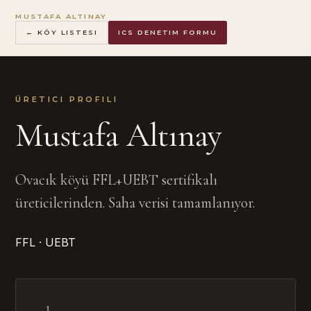
MUSTAFA ALTINAY
← KÖY LISTESI
ICS DENETIM FORMU
ÜRETICI PROFILI
Mustafa Altınay
Ovacık köyü FFL+UEBT sertifikalı
üreticilerinden. Saha verisi tamamlanıyor.
FFL · UEBT