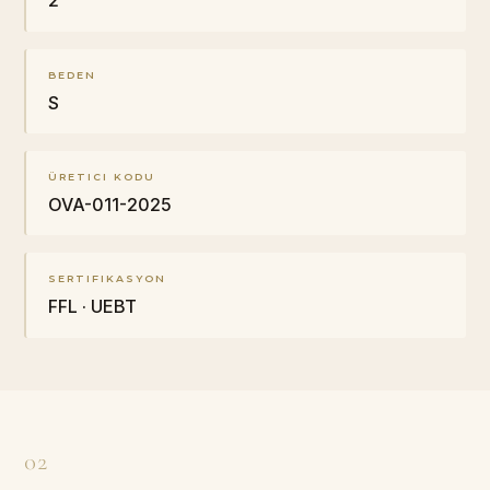
2
BEDEN
S
ÜRETICI KODU
OVA-011-2025
SERTIFIKASYON
FFL · UEBT
02