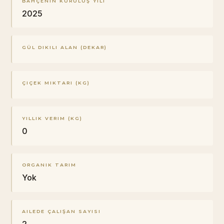
BAHÇENIN KURULUŞ YILI
2025
GÜL DIKILI ALAN (DEKAR)
ÇIÇEK MIKTARI (KG)
YILLIK VERIM (KG)
0
ORGANIK TARIM
Yok
AILEDE ÇALIŞAN SAYISI