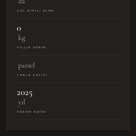
da
GÜL DIKILI ALAN
0
kg
YILLIK VERIM
parsel
TARLA SAYISI
2025
yıl
SEZON KAYDI