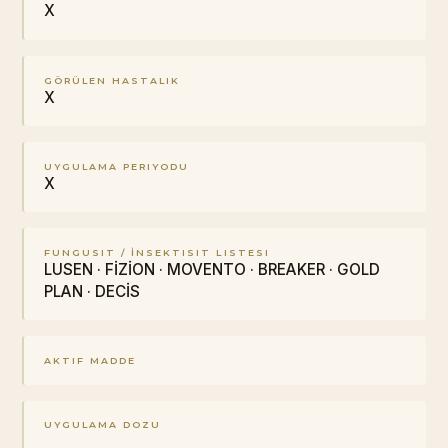
X
GÖRÜLEN HASTALIK
X
UYGULAMA PERIYODU
X
FUNGUSIT / İNSEKTISIT LISTESI
LUSEN · FİZİON · MOVENTO · BREAKER · GOLD
PLAN · DECİS
AKTIF MADDE
UYGULAMA DOZU