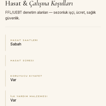
Hasat
&
Çalışma Koşulları
FFL/UEBT denetim alanları — sezonluk işçi, ücret, sağlık
güvenlik.
HASAT SAATLERI
Sabah
HASAT SÜRESI
KORUYUCU KIYAFET
Var
İLK YARDIM MALZEMESI
Var