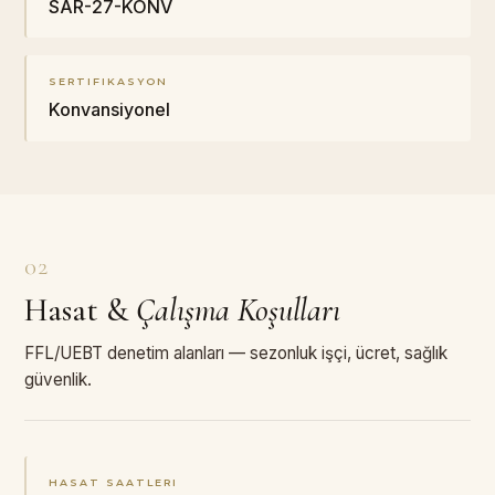
SAR-27-KONV
SERTIFIKASYON
Konvansiyonel
02
Hasat
&
Çalışma Koşulları
FFL/UEBT denetim alanları — sezonluk işçi, ücret, sağlık
güvenlik.
HASAT SAATLERI