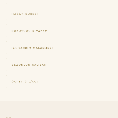
HASAT SÜRESI
KORUYUCU KIYAFET
İLK YARDIM MALZEMESI
SEZONLUK ÇALIŞAN
ÜCRET (TL/KG)
03