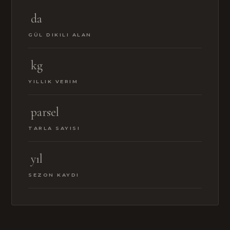
da
GÜL DIKILI ALAN
kg
YILLIK VERIM
parsel
TARLA SAYISI
yıl
SEZON KAYDI