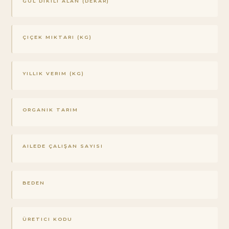
GÜL DIKILI ALAN (DEKAR)
ÇIÇEK MIKTARI (KG)
YILLIK VERIM (KG)
ORGANIK TARIM
AILEDE ÇALIŞAN SAYISI
BEDEN
ÜRETICI KODU