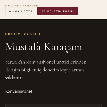
MUSTAFA KARAÇAM
← KÖY LISTESI
ICS DENETIM FORMU
ÜRETICI PROFILI
Mustafa Karaçam
Saracık'ın konvansiyonel üreticilerinden.
İletişim bilgileri iç denetim kayıtlarında
saklanır.
Konvansiyonel