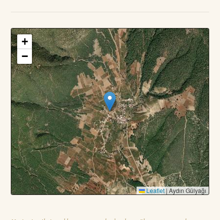
+
3
PARSEL · TOPLAM
—
DA
−
Leaflet
|
Aydın Gülyağı