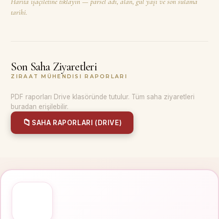
Harita işaçiletine tıklayın — parsel adı, alan, gül yaşı ve son sulama
tarihi.
Son Saha Ziyaretleri
ZIRAAT MÜHENDISI RAPORLARI
PDF raporları Drive klasöründe tutulur. Tüm saha ziyaretleri
buradan erişilebilir.
📁
SAHA RAPORLARI (DRIVE)