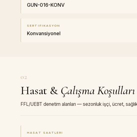
GUN-016-KONV
SERTIFIKASYON
Konvansiyonel
02
Hasat
&
Çalışma Koşulları
FFL/UEBT denetim alanları — sezonluk işçi, ücret, sağlık
HASAT SAATLERI