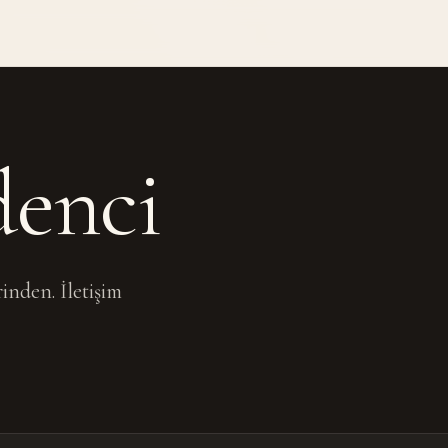
denci
nden. İletişim