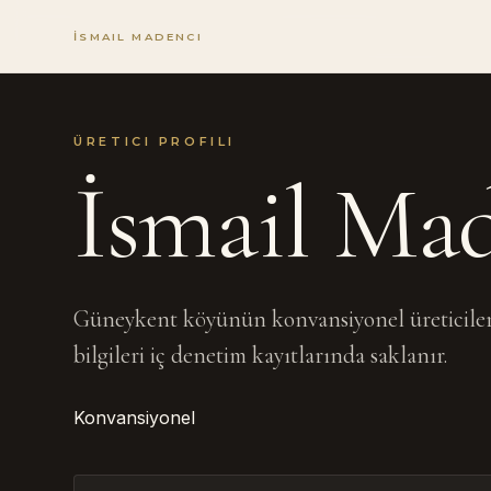
İSMAIL MADENCI
ÜRETICI PROFILI
İsmail Ma
Güneykent köyünün konvansiyonel üreticileri
bilgileri iç denetim kayıtlarında saklanır.
Konvansiyonel