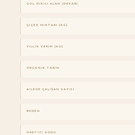
GÜL DIKILI ALAN (DEKAR)
ÇIÇEK MIKTARI (KG)
YILLIK VERIM (KG)
ORGANIK TARIM
AILEDE ÇALIŞAN SAYISI
BEDEN
ÜRETICI KODU