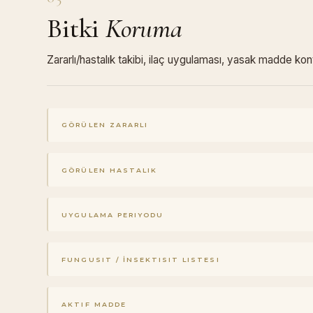
Bitki
Koruma
Zararlı/hastalık takibi, ilaç uygulaması, yasak madde kon
GÖRÜLEN ZARARLI
GÖRÜLEN HASTALIK
UYGULAMA PERIYODU
FUNGUSIT / İNSEKTISIT LISTESI
AKTIF MADDE