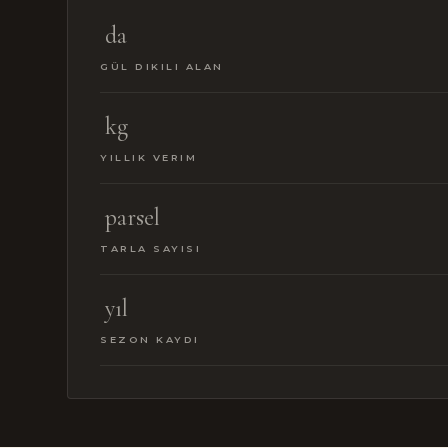
da
GÜL DIKILI ALAN
kg
YILLIK VERIM
parsel
TARLA SAYISI
yıl
SEZON KAYDI