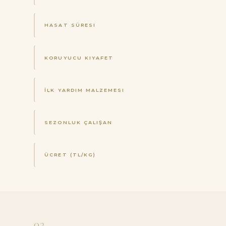
HASAT SÜRESI
KORUYUCU KIYAFET
İLK YARDIM MALZEMESI
SEZONLUK ÇALIŞAN
ÜCRET (TL/KG)
03