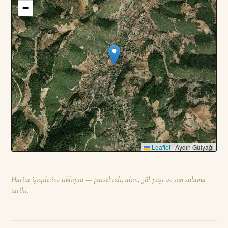
−
Leaflet
|
Aydın Gülyağı
Harita işaçiletine tıklayın — parsel adı, alan, gül yaşı ve son sulama
tarihi.