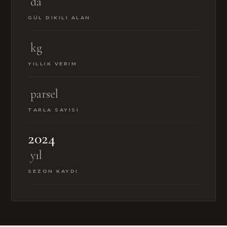
da
GÜL DIKILI ALAN
kg
YILLIK VERIM
parsel
TARLA SAYISI
2024
yıl
SEZON KAYDI