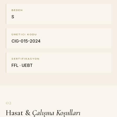
BEDEN
S
ÜRETICI KODU
CIG-015-2024
SERTIFIKASYON
FFL · UEBT
02
Hasat
&
Çalışma Koşulları