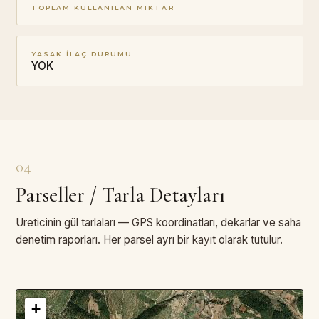
TOPLAM KULLANILAN MIKTAR
YASAK İLAÇ DURUMU
YOK
04
Parseller / Tarla Detayları
Üreticinin gül tarlaları — GPS koordinatları, dekarlar ve saha
denetim raporları. Her parsel ayrı bir kayıt olarak tutulur.
+
3
PARSEL · TOPLAM
—
DA