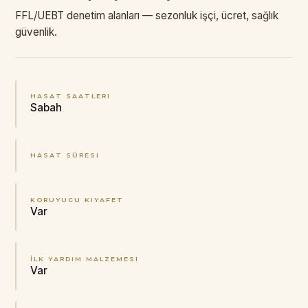
FFL/UEBT denetim alanları — sezonluk işçi, ücret, sağlık
güvenlik.
HASAT SAATLERI
Sabah
HASAT SÜRESI
KORUYUCU KIYAFET
Var
İLK YARDIM MALZEMESI
Var