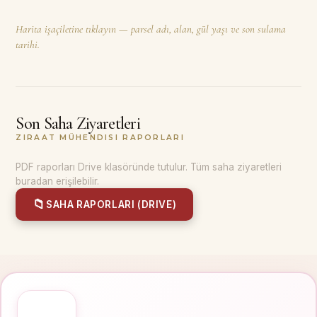
Harita işaçiletine tıklayın — parsel adı, alan, gül yaşı ve son sulama
tarihi.
Son Saha Ziyaretleri
ZIRAAT MÜHENDISI RAPORLARI
PDF raporları Drive klasöründe tutulur. Tüm saha ziyaretleri
buradan erişilebilir.
📁
SAHA RAPORLARI (DRIVE)