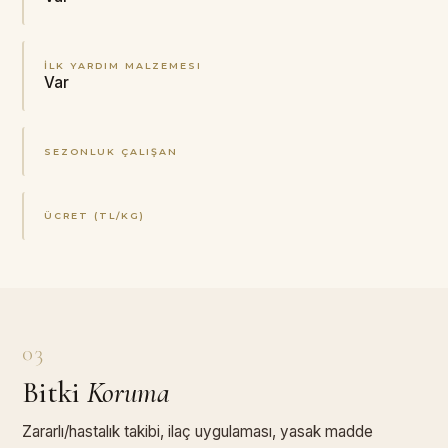
İLK YARDIM MALZEMESI
Var
SEZONLUK ÇALIŞAN
ÜCRET (TL/KG)
03
Bitki
Koruma
Zararlı/hastalık takibi, ilaç uygulaması, yasak madde