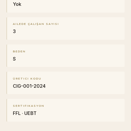
Yok
AILEDE ÇALIŞAN SAYISI
3
BEDEN
S
ÜRETICI KODU
CIG-001-2024
SERTIFIKASYON
FFL · UEBT