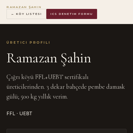
RAMAZAN ŞAHIN
← KÖY LISTESI
ICS DENETIM FORMU
ÜRETICI PROFILI
Ramazan Şahin
Çığrı köyü FFL+UEBT sertifikalı
üreticilerinden. 3 dekar bahçede pembe damask
gülü; 500 kg yıllık verim.
FFL · UEBT