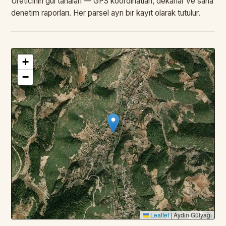
Üreticinin gül tarlaları — GPS koordinatları, dekarlar ve saha
denetim raporları. Her parsel ayrı bir kayıt olarak tutulur.
+
3
PARSEL · TOPLAM
—
DA
−
Leaflet
|
Aydın Gülyağı