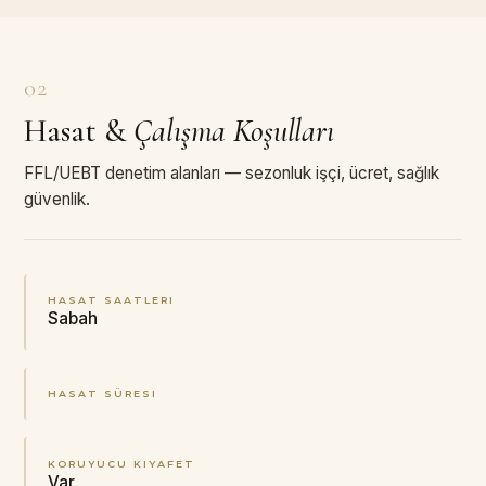
02
Hasat
&
Çalışma Koşulları
FFL/UEBT denetim alanları — sezonluk işçi, ücret, sağlık
güvenlik.
HASAT SAATLERI
Sabah
HASAT SÜRESI
KORUYUCU KIYAFET
Var