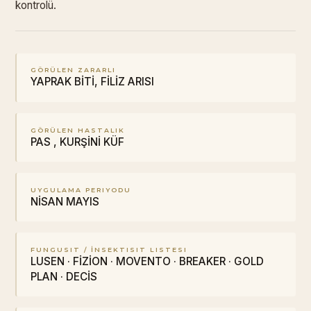
kontrolü.
GÖRÜLEN ZARARLI
YAPRAK BİTİ, FİLİZ ARISI
GÖRÜLEN HASTALIK
PAS , KURŞİNİ KÜF
UYGULAMA PERIYODU
NİSAN MAYIS
FUNGUSIT / İNSEKTISIT LISTESI
LUSEN · FİZİON · MOVENTO · BREAKER · GOLD
PLAN · DECİS