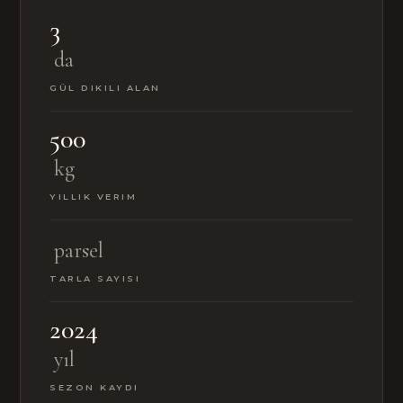
3
da
GÜL DIKILI ALAN
500
kg
YILLIK VERIM
parsel
TARLA SAYISI
2024
yıl
SEZON KAYDI