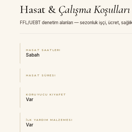
Hasat
&
Çalışma Koşulları
FFL/UEBT denetim alanları — sezonluk işçi, ücret, sağlık
HASAT SAATLERI
Sabah
HASAT SÜRESI
KORUYUCU KIYAFET
Var
İLK YARDIM MALZEMESI
Var