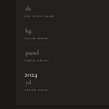
da
GÜL DIKILI ALAN
kg
YILLIK VERIM
parsel
TARLA SAYISI
2024
yıl
SEZON KAYDI