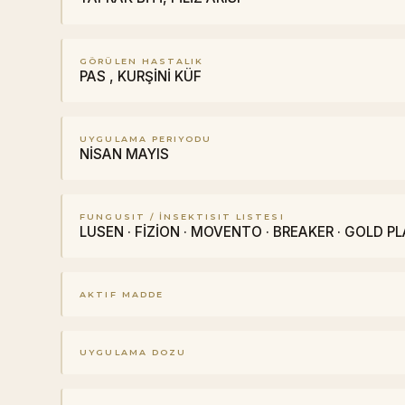
GÖRÜLEN HASTALIK
PAS , KURŞİNİ KÜF
UYGULAMA PERIYODU
NİSAN MAYIS
FUNGUSIT / İNSEKTISIT LISTESI
LUSEN · FİZİON · MOVENTO · BREAKER · GOLD PL
AKTIF MADDE
UYGULAMA DOZU