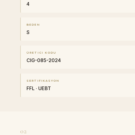
4
BEDEN
S
ÜRETICI KODU
CIG-085-2024
SERTIFIKASYON
FFL · UEBT
02