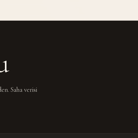
u
en. Saha verisi