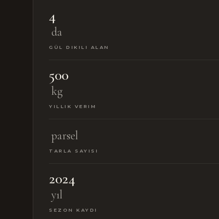
4
da
GÜL DIKILI ALAN
500
kg
YILLIK VERIM
parsel
TARLA SAYISI
2024
yıl
SEZON KAYDI