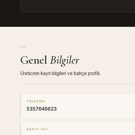
01
Genel
Bilgiler
Üreticinin kayıt bilgileri ve bahçe profili.
TELEFON
5357646623
KAYIT YILI