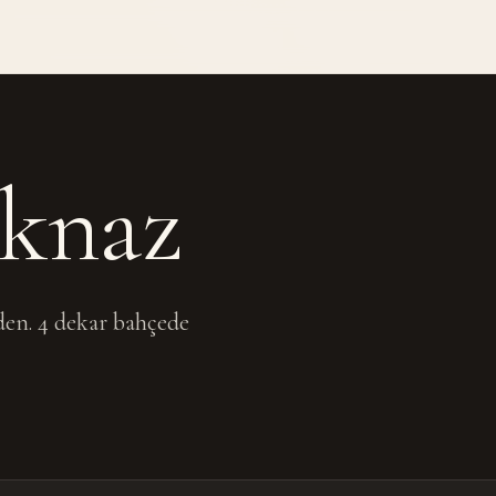
ıknaz
den. 4 dekar bahçede