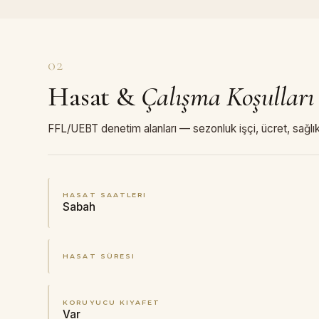
02
Hasat
&
Çalışma Koşulları
FFL/UEBT denetim alanları — sezonluk işçi, ücret, sağlık
HASAT SAATLERI
Sabah
HASAT SÜRESI
KORUYUCU KIYAFET
Var