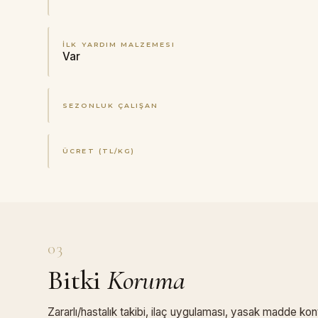
İLK YARDIM MALZEMESI
Var
SEZONLUK ÇALIŞAN
ÜCRET (TL/KG)
03
Bitki
Koruma
Zararlı/hastalık takibi, ilaç uygulaması, yasak madde kon