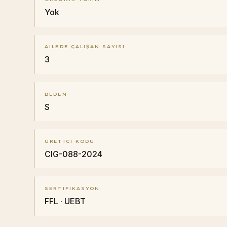
Yok
AILEDE ÇALIŞAN SAYISI
3
BEDEN
S
ÜRETICI KODU
CIG-088-2024
SERTIFIKASYON
FFL · UEBT