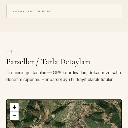
YASAK İLAÇ DURUMU
04
Parseller / Tarla Detayları
Üreticinin gül tarlaları — GPS koordinatları, dekarlar ve saha
denetim raporları. Her parsel ayrı bir kayıt olarak tutulur.
+
3
PARSEL · TOPLAM
—
DA
−