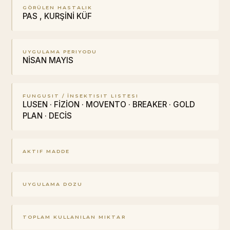
GÖRÜLEN HASTALIK
PAS , KURŞİNİ KÜF
UYGULAMA PERIYODU
NİSAN MAYIS
FUNGUSIT / İNSEKTISIT LISTESI
LUSEN · FİZİON · MOVENTO · BREAKER · GOLD
PLAN · DECİS
AKTIF MADDE
UYGULAMA DOZU
TOPLAM KULLANILAN MIKTAR