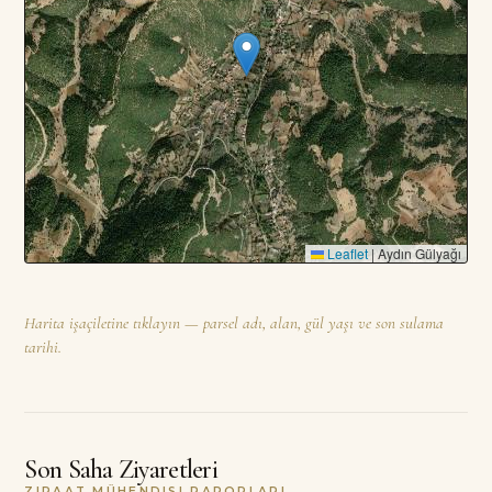
Leaflet
|
Aydın Gülyağı
Harita işaçiletine tıklayın — parsel adı, alan, gül yaşı ve son sulama
tarihi.
Son Saha Ziyaretleri
ZIRAAT MÜHENDISI RAPORLARI