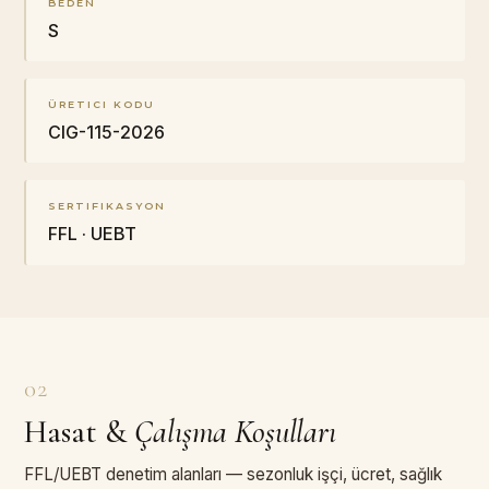
BEDEN
S
ÜRETICI KODU
CIG-115-2026
SERTIFIKASYON
FFL · UEBT
02
Hasat
&
Çalışma Koşulları
FFL/UEBT denetim alanları — sezonluk işçi, ücret, sağlık