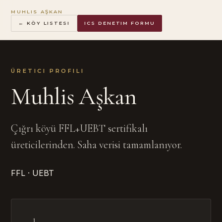
MUHLIS AŞKAN
← KÖY LISTESI
ICS DENETIM FORMU
ÜRETICI PROFILI
Muhlis Aşkan
Çığrı köyü FFL+UEBT sertifikalı
üreticilerinden. Saha verisi tamamlanıyor.
FFL · UEBT