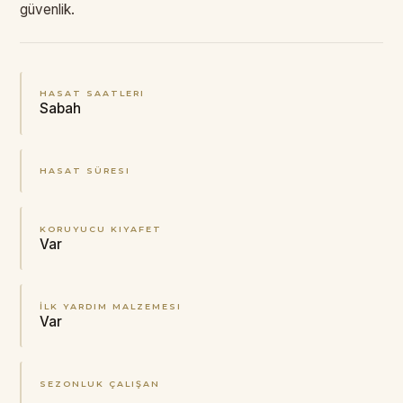
güvenlik.
HASAT SAATLERI
Sabah
HASAT SÜRESI
KORUYUCU KIYAFET
Var
İLK YARDIM MALZEMESI
Var
SEZONLUK ÇALIŞAN