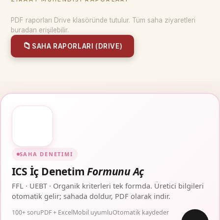
PDF raporları Drive klasöründe tutulur. Tüm saha ziyaretleri
buradan erişilebilir.
📁
SAHA RAPORLARI (DRIVE)
SAHA DENETIMI
ICS İç Denetim
Formunu Aç
FFL · UEBT · Organik kriterleri tek formda. Üretici bilgileri
otomatik gelir; sahada doldur, PDF olarak indir.
100+ soru
PDF + Excel
Mobil uyumlu
Otomatik kaydeder