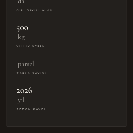
da
GÜL DIKILI ALAN
500
kg
YILLIK VERIM
parsel
TARLA SAYISI
2026
yıl
SEZON KAYDI