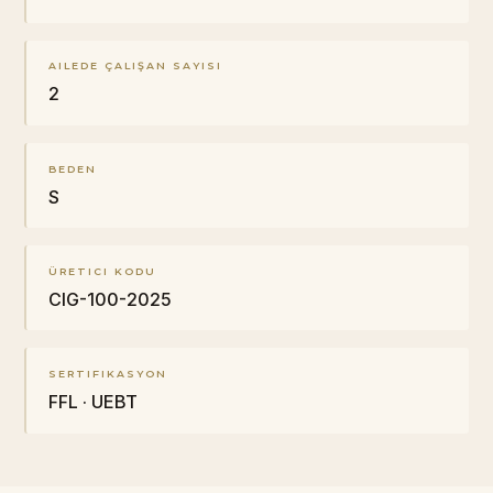
AILEDE ÇALIŞAN SAYISI
2
BEDEN
S
ÜRETICI KODU
CIG-100-2025
SERTIFIKASYON
FFL · UEBT