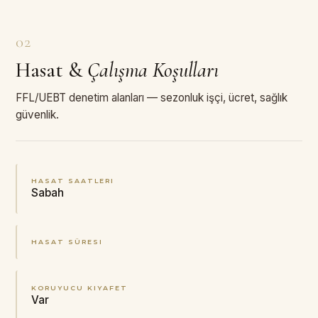
02
Hasat
&
Çalışma Koşulları
FFL/UEBT denetim alanları — sezonluk işçi, ücret, sağlık
güvenlik.
HASAT SAATLERI
Sabah
HASAT SÜRESI
KORUYUCU KIYAFET
Var