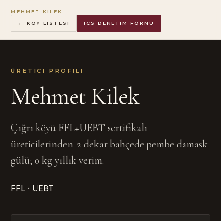
MEHMET KILEK
← KÖY LISTESI
ICS DENETIM FORMU
ÜRETICI PROFILI
Mehmet Kilek
Çığrı köyü FFL+UEBT sertifikalı
üreticilerinden. 2 dekar bahçede pembe damask
gülü; 0 kg yıllık verim.
FFL · UEBT