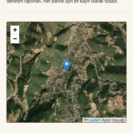
denetim raporları. Her parsel ayrı bir kayıt olarak tutulur.
+
3
PARSEL · TOPLAM
—
DA
−
Leaflet
|
Aydın Gülyağı