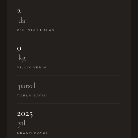
2
da
GÜL DIKILI ALAN
0
kg
YILLIK VERIM
parsel
TARLA SAYISI
2025
yıl
SEZON KAYDI