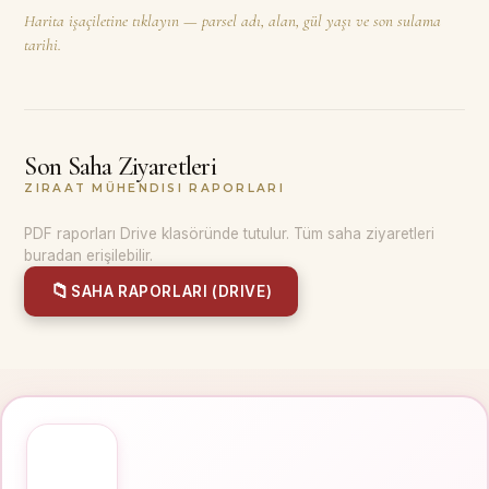
Harita işaçiletine tıklayın — parsel adı, alan, gül yaşı ve son sulama
tarihi.
Son Saha Ziyaretleri
ZIRAAT MÜHENDISI RAPORLARI
PDF raporları Drive klasöründe tutulur. Tüm saha ziyaretleri
buradan erişilebilir.
📁
SAHA RAPORLARI (DRIVE)