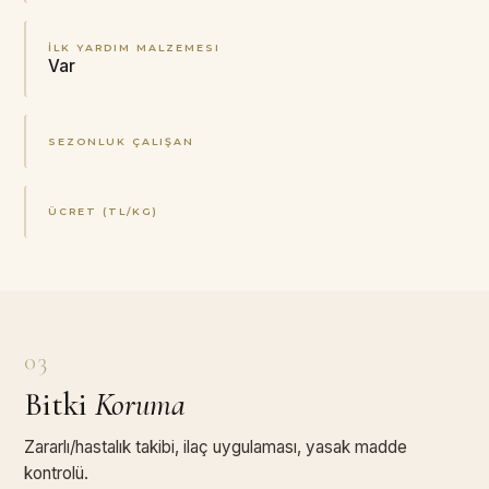
İLK YARDIM MALZEMESI
Var
SEZONLUK ÇALIŞAN
ÜCRET (TL/KG)
03
Bitki
Koruma
Zararlı/hastalık takibi, ilaç uygulaması, yasak madde
kontrolü.