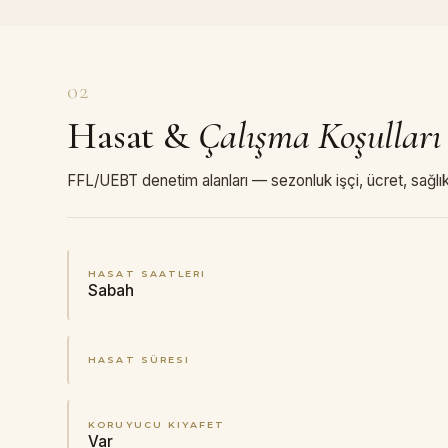
02
Hasat
&
Çalışma Koşulları
FFL/UEBT denetim alanları — sezonluk işçi, ücret, sağlık
HASAT SAATLERI
Sabah
HASAT SÜRESI
KORUYUCU KIYAFET
Var