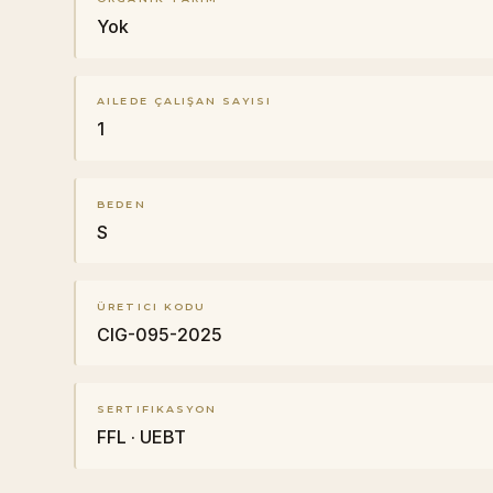
Yok
AILEDE ÇALIŞAN SAYISI
1
BEDEN
S
ÜRETICI KODU
CIG-095-2025
SERTIFIKASYON
FFL · UEBT