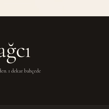
ağcı
den. 1 dekar bahçede