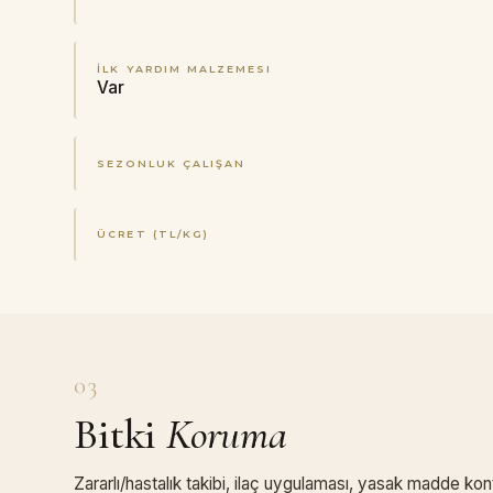
İLK YARDIM MALZEMESI
Var
SEZONLUK ÇALIŞAN
ÜCRET (TL/KG)
03
Bitki
Koruma
Zararlı/hastalık takibi, ilaç uygulaması, yasak madde kon