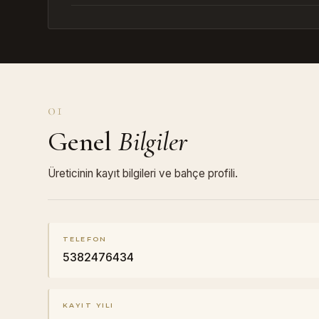
01
Genel
Bilgiler
Üreticinin kayıt bilgileri ve bahçe profili.
TELEFON
5382476434
KAYIT YILI