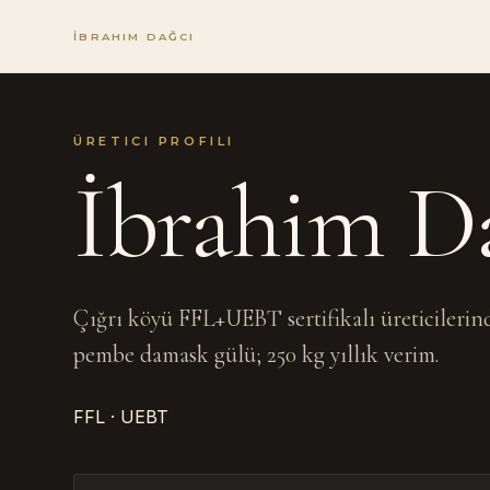
İBRAHIM DAĞCI
ÜRETICI PROFILI
İbrahim D
Çığrı köyü FFL+UEBT sertifikalı üreticilerin
pembe damask gülü; 250 kg yıllık verim.
FFL · UEBT