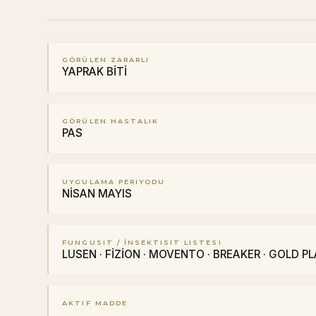
GÖRÜLEN ZARARLI
YAPRAK BİTİ
GÖRÜLEN HASTALIK
PAS
UYGULAMA PERIYODU
NİSAN MAYIS
FUNGUSIT / İNSEKTISIT LISTESI
LUSEN · FİZİON · MOVENTO · BREAKER · GOLD PL
AKTIF MADDE