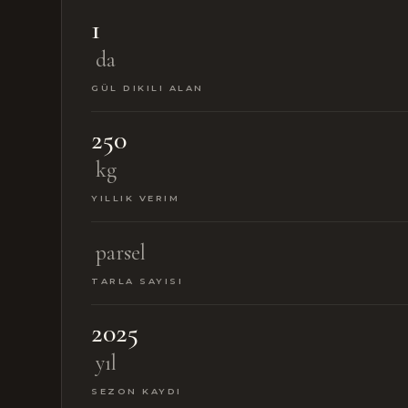
1
da
GÜL DIKILI ALAN
250
kg
YILLIK VERIM
parsel
TARLA SAYISI
2025
yıl
SEZON KAYDI