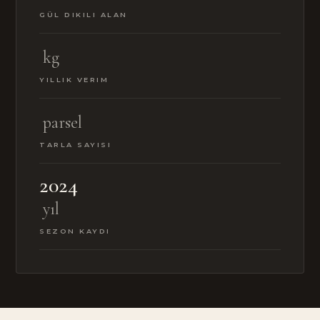
GÜL DIKILI ALAN
kg
YILLIK VERIM
parsel
TARLA SAYISI
2024
yıl
SEZON KAYDI