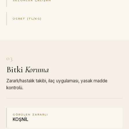
SEZONLUK ÇALIŞAN
ÜCRET (TL/KG)
03
Bitki
Koruma
Zararlı/hastalık takibi, ilaç uygulaması, yasak madde
kontrolü.
GÖRÜLEN ZARARLI
KOŞNİL