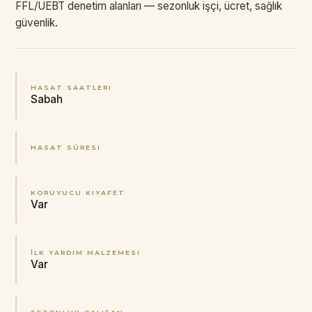
FFL/UEBT denetim alanları — sezonluk işçi, ücret, sağlık
güvenlik.
HASAT SAATLERI
Sabah
HASAT SÜRESI
KORUYUCU KIYAFET
Var
İLK YARDIM MALZEMESI
Var