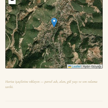
−
Leaflet
|
Aydın Gülyağı
Harita işaçiletine tıklayın — parsel adı, alan, gül yaşı ve son sulama
tarihi.