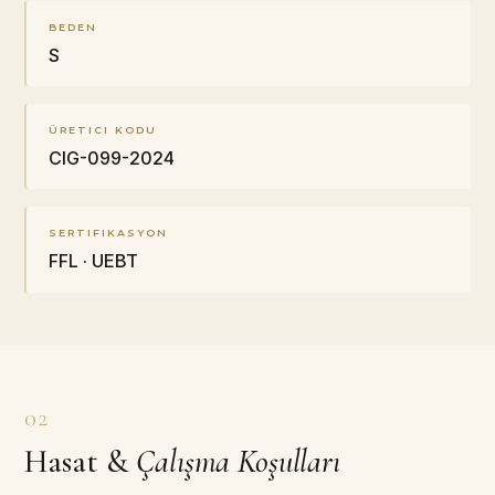
BEDEN
S
ÜRETICI KODU
CIG-099-2024
SERTIFIKASYON
FFL · UEBT
02
Hasat
&
Çalışma Koşulları