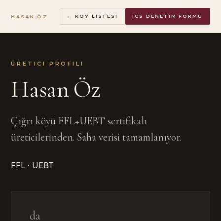
HASAN ÖZ
← KÖY LISTESI
ICS DENETIM FORMU
ÜRETICI PROFILI
Hasan Öz
Çığrı köyü FFL+UEBT sertifikalı
üreticilerinden. Saha verisi tamamlanıyor.
FFL · UEBT
da