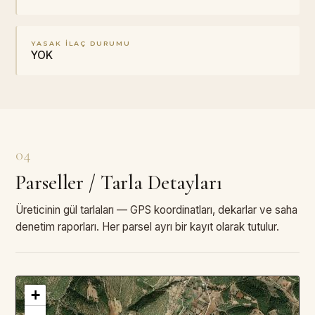
YASAK İLAÇ DURUMU
YOK
04
Parseller / Tarla Detayları
Üreticinin gül tarlaları — GPS koordinatları, dekarlar ve saha
denetim raporları. Her parsel ayrı bir kayıt olarak tutulur.
+
3
PARSEL · TOPLAM
—
DA