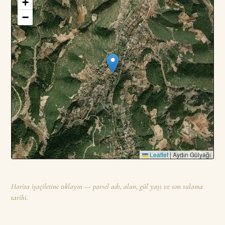
+
3
PARSEL · TOPLAM
—
DA
−
Leaflet
|
Aydın Gülyağı
Harita işaçiletine tıklayın — parsel adı, alan, gül yaşı ve son sulama
tarihi.