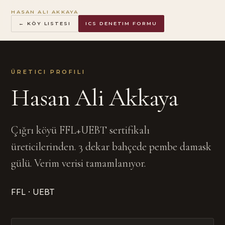
HASAN ALI AKKAYA
← KÖY LISTESI
ICS DENETIM FORMU
ÜRETICI PROFILI
Hasan Ali Akkaya
Çığrı köyü FFL+UEBT sertifikalı
üreticilerinden. 3 dekar bahçede pembe damask
gülü. Verim verisi tamamlanıyor.
FFL · UEBT