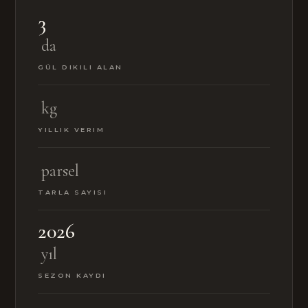
3
da
GÜL DIKILI ALAN
kg
YILLIK VERIM
parsel
TARLA SAYISI
2026
yıl
SEZON KAYDI