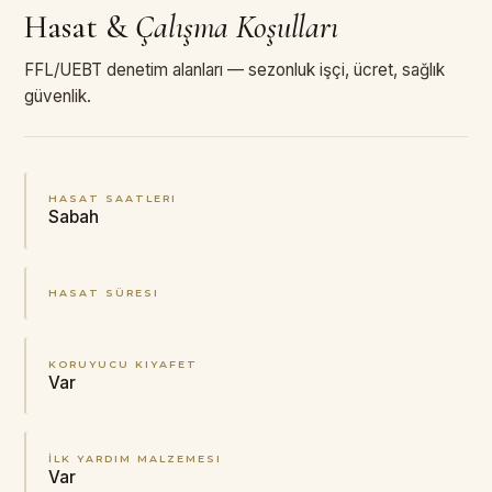
Hasat
&
Çalışma Koşulları
FFL/UEBT denetim alanları — sezonluk işçi, ücret, sağlık
güvenlik.
HASAT SAATLERI
Sabah
HASAT SÜRESI
KORUYUCU KIYAFET
Var
İLK YARDIM MALZEMESI
Var