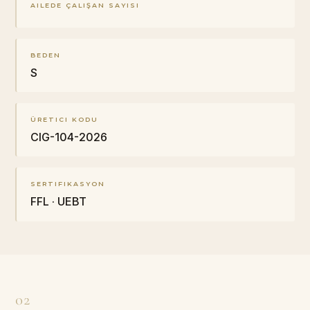
AILEDE ÇALIŞAN SAYISI
BEDEN
S
ÜRETICI KODU
CIG-104-2026
SERTIFIKASYON
FFL · UEBT
02