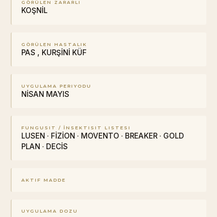
GÖRÜLEN ZARARLI
KOŞNİL
GÖRÜLEN HASTALIK
PAS , KURŞİNİ KÜF
UYGULAMA PERIYODU
NİSAN MAYIS
FUNGUSIT / İNSEKTISIT LISTESI
LUSEN · FİZİON · MOVENTO · BREAKER · GOLD
PLAN · DECİS
AKTIF MADDE
UYGULAMA DOZU