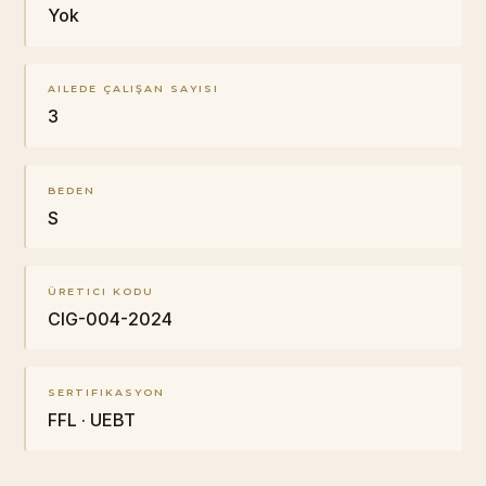
Yok
AILEDE ÇALIŞAN SAYISI
3
BEDEN
S
ÜRETICI KODU
CIG-004-2024
SERTIFIKASYON
FFL · UEBT