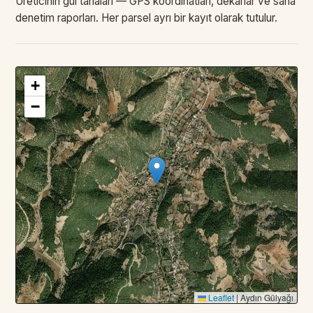
Üreticinin gül tarlaları — GPS koordinatları, dekarlar ve saha
denetim raporları. Her parsel ayrı bir kayıt olarak tutulur.
+
3
PARSEL · TOPLAM
—
DA
−
Leaflet
|
Aydın Gülyağı