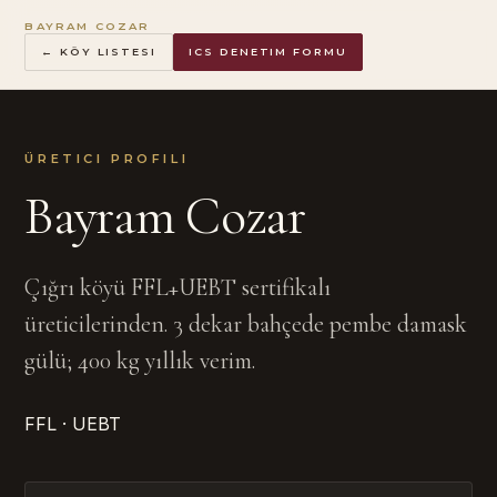
BAYRAM COZAR
← KÖY LISTESI
ICS DENETIM FORMU
ÜRETICI PROFILI
Bayram Cozar
Çığrı köyü FFL+UEBT sertifikalı
üreticilerinden. 3 dekar bahçede pembe damask
gülü; 400 kg yıllık verim.
FFL · UEBT