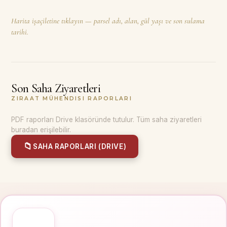
Harita işaçiletine tıklayın — parsel adı, alan, gül yaşı ve son sulama
tarihi.
Son Saha Ziyaretleri
ZIRAAT MÜHENDISI RAPORLARI
PDF raporları Drive klasöründe tutulur. Tüm saha ziyaretleri
buradan erişilebilir.
📁
SAHA RAPORLARI (DRIVE)