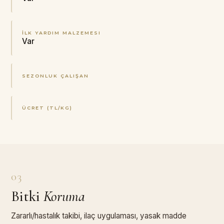
İLK YARDIM MALZEMESI
Var
SEZONLUK ÇALIŞAN
ÜCRET (TL/KG)
03
Bitki
Koruma
Zararlı/hastalık takibi, ilaç uygulaması, yasak madde