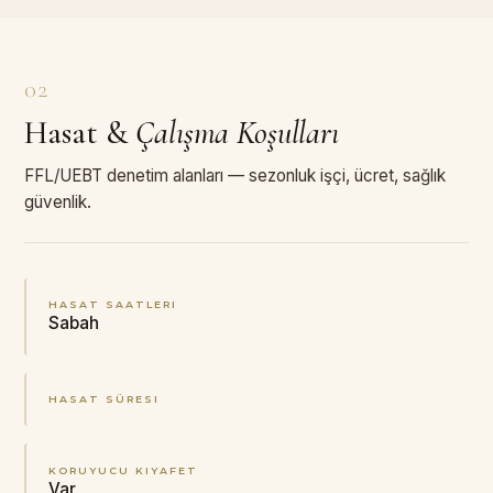
02
Hasat
&
Çalışma Koşulları
FFL/UEBT denetim alanları — sezonluk işçi, ücret, sağlık
güvenlik.
HASAT SAATLERI
Sabah
HASAT SÜRESI
KORUYUCU KIYAFET
Var