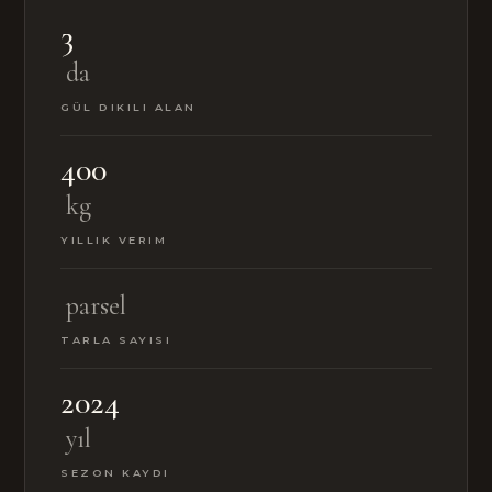
3
da
GÜL DIKILI ALAN
400
kg
YILLIK VERIM
parsel
TARLA SAYISI
2024
yıl
SEZON KAYDI