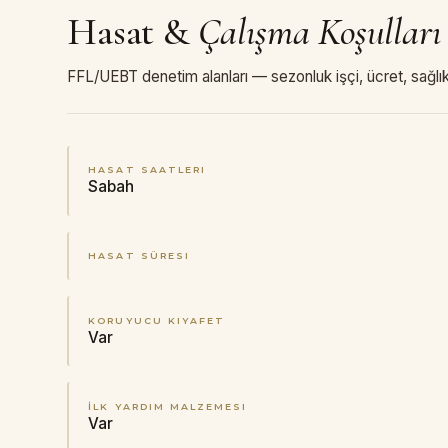
Hasat
&
Çalışma Koşulları
FFL/UEBT denetim alanları — sezonluk işçi, ücret, sağlık
HASAT SAATLERI
Sabah
HASAT SÜRESI
KORUYUCU KIYAFET
Var
İLK YARDIM MALZEMESI
Var