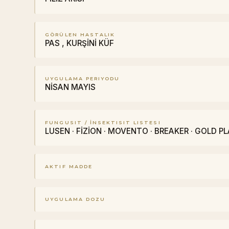
GÖRÜLEN HASTALIK
PAS , KURŞİNİ KÜF
UYGULAMA PERIYODU
NİSAN MAYIS
FUNGUSIT / İNSEKTISIT LISTESI
LUSEN · FİZİON · MOVENTO · BREAKER · GOLD PL
AKTIF MADDE
UYGULAMA DOZU