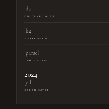
da
GÜL DIKILI ALAN
kg
YILLIK VERIM
parsel
TARLA SAYISI
2024
yıl
SEZON KAYDI