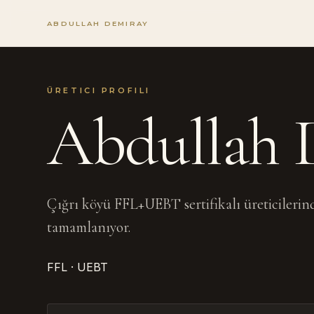
ABDULLAH DEMIRAY
ÜRETICI PROFILI
Abdullah 
Çığrı köyü FFL+UEBT sertifikalı üreticilerind
tamamlanıyor.
FFL · UEBT