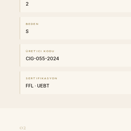
2
BEDEN
S
ÜRETICI KODU
CIG-055-2024
SERTIFIKASYON
FFL · UEBT
02