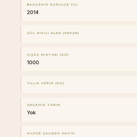
BAHÇENIN KURULUŞ YILI
2014
GÜL DIKILI ALAN (DEKAR)
ÇIÇEK MIKTARI (KG)
1000
YILLIK VERIM (KG)
ORGANIK TARIM
Yok
AILEDE ÇALIŞAN SAYISI