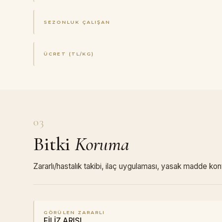
SEZONLUK ÇALIŞAN
ÜCRET (TL/KG)
03
Bitki
Koruma
Zararlı/hastalık takibi, ilaç uygulaması, yasak madde kon
GÖRÜLEN ZARARLI
FİLİZ ARISI