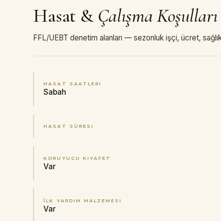
Hasat
&
Çalışma Koşulları
FFL/UEBT denetim alanları — sezonluk işçi, ücret, sağlık
HASAT SAATLERI
Sabah
HASAT SÜRESI
KORUYUCU KIYAFET
Var
İLK YARDIM MALZEMESI
Var