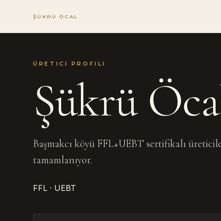
ŞÜKRÜ ÖCAL
ÜRETICI PROFILI
Şükrü Öca
Başmakcı köyü FFL+UEBT sertifikalı üreticile
tamamlanıyor.
FFL · UEBT