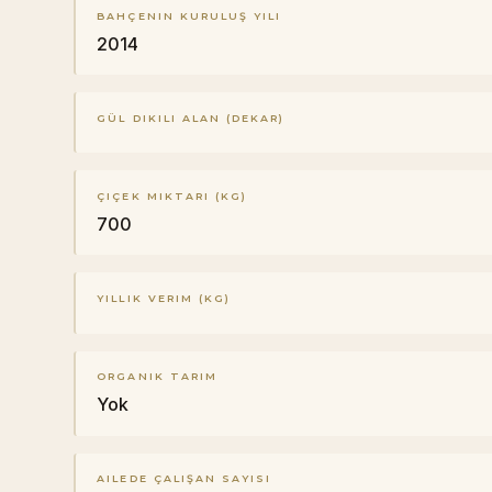
BAHÇENIN KURULUŞ YILI
2014
GÜL DIKILI ALAN (DEKAR)
ÇIÇEK MIKTARI (KG)
700
YILLIK VERIM (KG)
ORGANIK TARIM
Yok
AILEDE ÇALIŞAN SAYISI