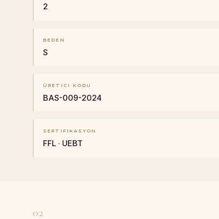
2
BEDEN
S
ÜRETICI KODU
BAS-009-2024
SERTIFIKASYON
FFL · UEBT
02