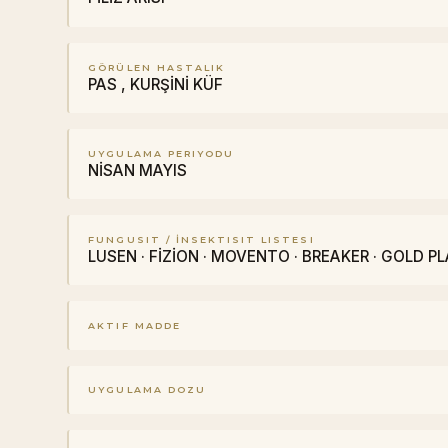
GÖRÜLEN HASTALIK
PAS , KURŞİNİ KÜF
UYGULAMA PERIYODU
NİSAN MAYIS
FUNGUSIT / İNSEKTISIT LISTESI
LUSEN · FİZİON · MOVENTO · BREAKER · GOLD PL
AKTIF MADDE
UYGULAMA DOZU