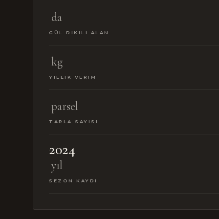
da
GÜL DIKILI ALAN
kg
YILLIK VERIM
parsel
TARLA SAYISI
2024
yıl
SEZON KAYDI