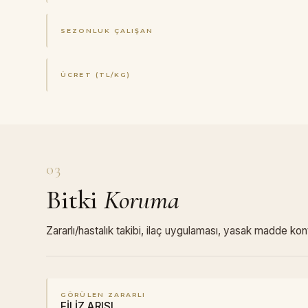
SEZONLUK ÇALIŞAN
ÜCRET (TL/KG)
03
Bitki
Koruma
Zararlı/hastalık takibi, ilaç uygulaması, yasak madde kon
GÖRÜLEN ZARARLI
FİLİZ ARISI