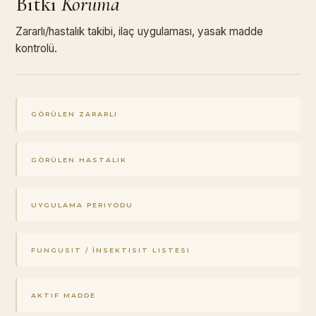
Bitki
Koruma
Zararlı/hastalık takibi, ilaç uygulaması, yasak madde
kontrolü.
GÖRÜLEN ZARARLI
GÖRÜLEN HASTALIK
UYGULAMA PERIYODU
FUNGUSIT / İNSEKTISIT LISTESI
AKTIF MADDE