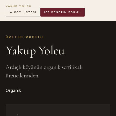
YAKUP YOLCU
← KÖY LISTESI
ICS DENETIM FORMU
ÜRETICI PROFILI
Yakup Yolcu
Ardıçlı köyünün organik sertifikalı
üreticilerinden.
Organik