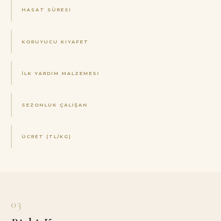
HASAT SÜRESI
KORUYUCU KIYAFET
İLK YARDIM MALZEMESI
SEZONLUK ÇALIŞAN
ÜCRET (TL/KG)
03