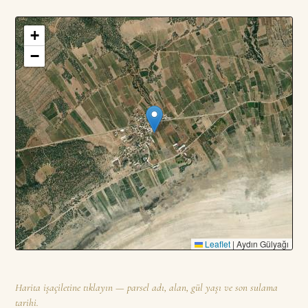
+
3
PARSEL · TOPLAM
—
DA
−
Leaflet
|
Aydın Gülyağı
Harita işaçiletine tıklayın — parsel adı, alan, gül yaşı ve son sulama
tarihi.