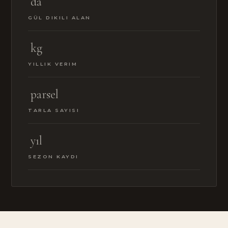
da
GÜL DIKILI ALAN
kg
YILLIK VERIM
parsel
TARLA SAYISI
yıl
SEZON KAYDI