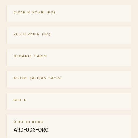
ÇIÇEK MIKTARI (KG)
YILLIK VERIM (KG)
ORGANIK TARIM
AILEDE ÇALIŞAN SAYISI
BEDEN
ÜRETICI KODU
ARD-003-ORG