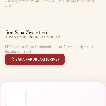
Harita işaçiletine tıklayın — parsel adı, alan, gül yaşı ve son sulama
tarihi.
Son Saha Ziyaretleri
ZIRAAT MÜHENDISI RAPORLARI
PDF raporları Drive klasöründe tutulur. Tüm saha ziyaretleri
buradan erişilebilir.
📁
SAHA RAPORLARI (DRIVE)