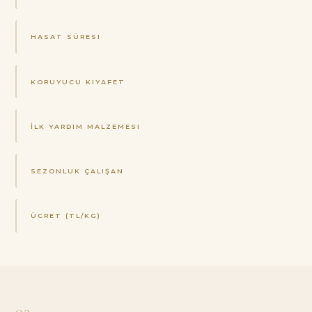
HASAT SÜRESI
KORUYUCU KIYAFET
İLK YARDIM MALZEMESI
SEZONLUK ÇALIŞAN
ÜCRET (TL/KG)
03