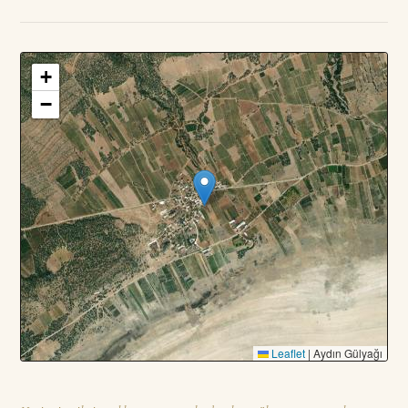
+
3
PARSEL · TOPLAM
—
DA
−
Leaflet
|
Aydın Gülyağı