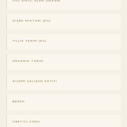
GÜL DIKILI ALAN (DEKAR)
ÇIÇEK MIKTARI (KG)
YILLIK VERIM (KG)
ORGANIK TARIM
AILEDE ÇALIŞAN SAYISI
BEDEN
ÜRETICI KODU