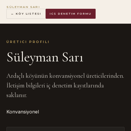
SÜLEYMAN SARI
← KÖY LISTESI
ICS DENETIM FORMU
ÜRETICI PROFILI
Süleyman Sarı
Ardıçlı köyünün konvansiyonel üreticilerinden.
İletişim bilgileri iç denetim kayıtlarında
saklanır.
Konvansiyonel