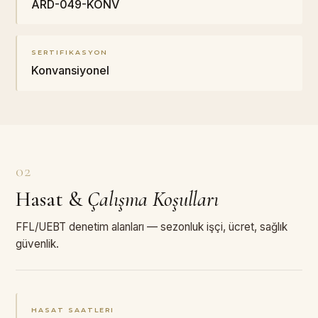
ARD-049-KONV
SERTIFIKASYON
Konvansiyonel
02
Hasat
&
Çalışma Koşulları
FFL/UEBT denetim alanları — sezonluk işçi, ücret, sağlık
güvenlik.
HASAT SAATLERI