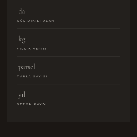
da
GÜL DIKILI ALAN
kg
YILLIK VERIM
parsel
TARLA SAYISI
yıl
SEZON KAYDI