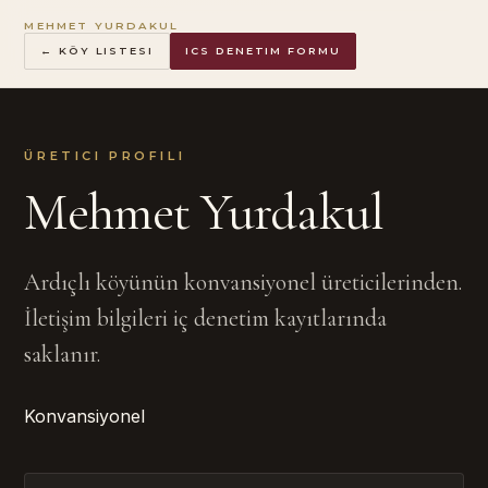
MEHMET YURDAKUL
← KÖY LISTESI
ICS DENETIM FORMU
ÜRETICI PROFILI
Mehmet Yurdakul
Ardıçlı köyünün konvansiyonel üreticilerinden.
İletişim bilgileri iç denetim kayıtlarında
saklanır.
Konvansiyonel