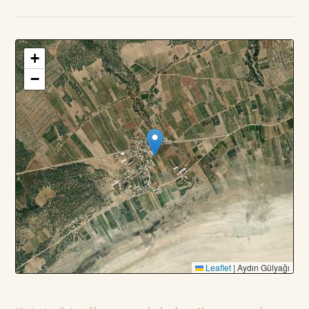
+
3
PARSEL · TOPLAM
—
DA
−
Leaflet
|
Aydın Gülyağı