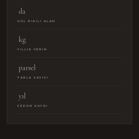
da
GÜL DIKILI ALAN
kg
YILLIK VERIM
parsel
TARLA SAYISI
yıl
SEZON KAYDI