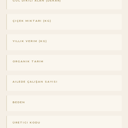
GÜL DIKILI ALAN (DEKAR)
ÇIÇEK MIKTARI (KG)
YILLIK VERIM (KG)
ORGANIK TARIM
AILEDE ÇALIŞAN SAYISI
BEDEN
ÜRETICI KODU