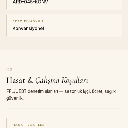
ARD-045-KONV
SERTIFIKASYON
Konvansiyonel
02
Hasat
&
Çalışma Koşulları
FFL/UEBT denetim alanları — sezonluk işçi, ücret, sağlık
güvenlik.
HASAT SAATLERI