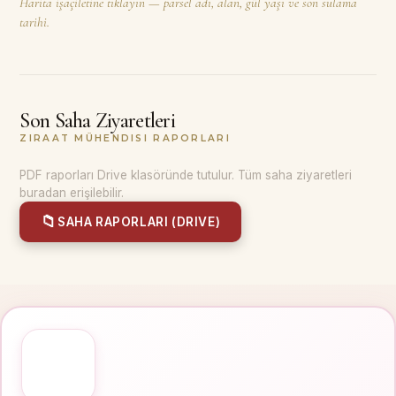
Harita işaçiletine tıklayın — parsel adı, alan, gül yaşı ve son sulama
tarihi.
Son Saha Ziyaretleri
ZIRAAT MÜHENDISI RAPORLARI
PDF raporları Drive klasöründe tutulur. Tüm saha ziyaretleri
buradan erişilebilir.
📁
SAHA RAPORLARI (DRIVE)