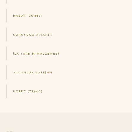
HASAT SÜRESI
KORUYUCU KIYAFET
İLK YARDIM MALZEMESI
SEZONLUK ÇALIŞAN
ÜCRET (TL/KG)
03