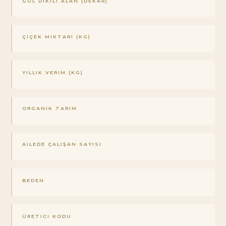
GÜL DIKILI ALAN (DEKAR)
ÇIÇEK MIKTARI (KG)
YILLIK VERIM (KG)
ORGANIK TARIM
AILEDE ÇALIŞAN SAYISI
BEDEN
ÜRETICI KODU