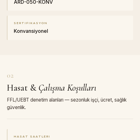
ARD-050-KONV
SERTIFIKASYON
Konvansiyonel
02
Hasat
&
Çalışma Koşulları
FFL/UEBT denetim alanları — sezonluk işçi, ücret, sağlık
güvenlik.
HASAT SAATLERI