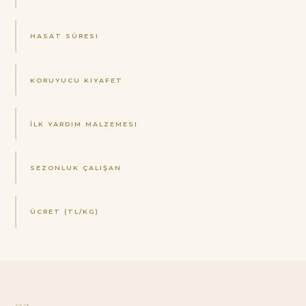
HASAT SÜRESI
KORUYUCU KIYAFET
İLK YARDIM MALZEMESI
SEZONLUK ÇALIŞAN
ÜCRET (TL/KG)
03