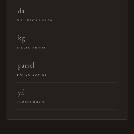
da
GÜL DIKILI ALAN
kg
YILLIK VERIM
parsel
TARLA SAYISI
yıl
SEZON KAYDI