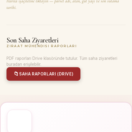
Harita işaçiletine tıklayın — parsel adı, alan, gül yaşı ve son sulama
tarihi.
Son Saha Ziyaretleri
ZIRAAT MÜHENDISI RAPORLARI
PDF raporları Drive klasöründe tutulur. Tüm saha ziyaretleri
buradan erişilebilir.
📁
SAHA RAPORLARI (DRIVE)