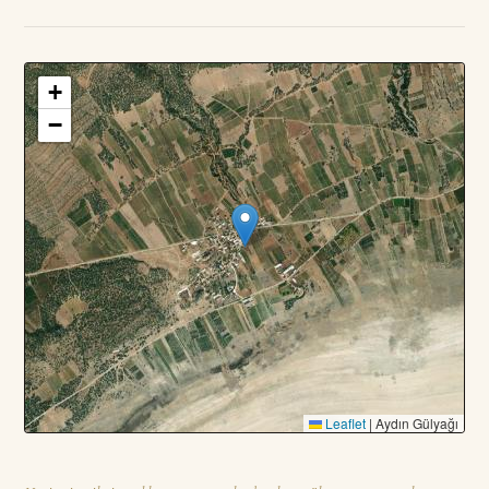
+
3
PARSEL · TOPLAM
—
DA
−
Leaflet
|
Aydın Gülyağı