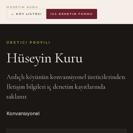
HÜSEYIN KURU
← KÖY LISTESI
ICS DENETIM FORMU
ÜRETICI PROFILI
Hüseyin Kuru
Ardıçlı köyünün konvansiyonel üreticilerinden.
İletişim bilgileri iç denetim kayıtlarında
saklanır.
Konvansiyonel