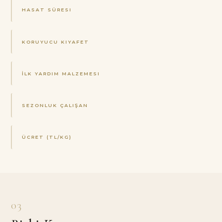
HASAT SÜRESI
KORUYUCU KIYAFET
İLK YARDIM MALZEMESI
SEZONLUK ÇALIŞAN
ÜCRET (TL/KG)
03