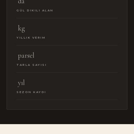
da
GÜL DIKILI ALAN
kg
YILLIK VERIM
parsel
TARLA SAYISI
yıl
SEZON KAYDI