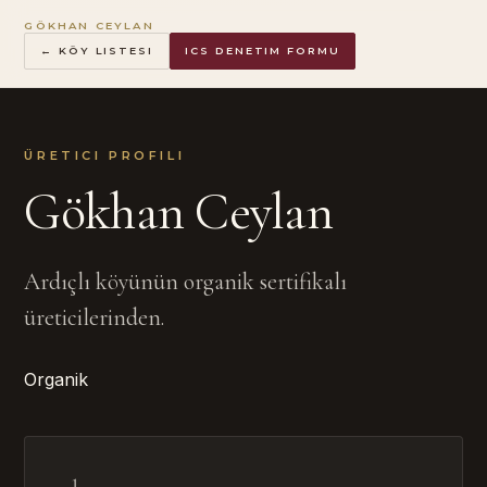
GÖKHAN CEYLAN
← KÖY LISTESI
ICS DENETIM FORMU
ÜRETICI PROFILI
Gökhan Ceylan
Ardıçlı köyünün organik sertifikalı
üreticilerinden.
Organik