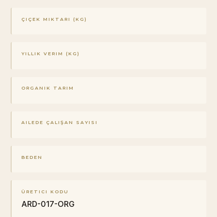
ÇIÇEK MIKTARI (KG)
YILLIK VERIM (KG)
ORGANIK TARIM
AILEDE ÇALIŞAN SAYISI
BEDEN
ÜRETICI KODU
ARD-017-ORG