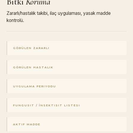
Bitki
Koruma
Zararlı/hastalık takibi, ilaç uygulaması, yasak madde
kontrolü.
GÖRÜLEN ZARARLI
GÖRÜLEN HASTALIK
UYGULAMA PERIYODU
FUNGUSIT / İNSEKTISIT LISTESI
AKTIF MADDE