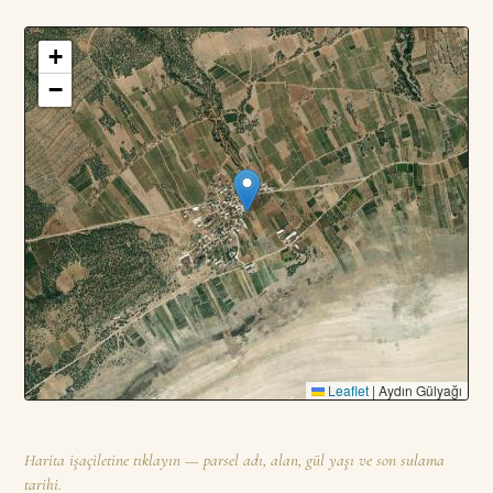
+
3
PARSEL · TOPLAM
—
DA
−
Leaflet
|
Aydın Gülyağı
Harita işaçiletine tıklayın — parsel adı, alan, gül yaşı ve son sulama
tarihi.